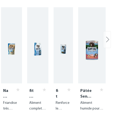
Na
fit
fi
Pâtée
tu
&
t
Sensi
rC
vit
&
ble
Friandise
Aliment
Renforce
Aliment
ro
al
vi
Pupp
très
complet
le
humide pour
q
Mi
t
y &
digeste
sans
système
une croissance