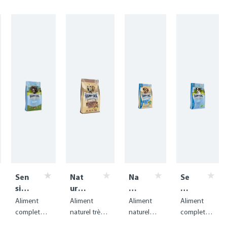
Sen
Nat
Na
Se
sibl
urCr
tu
nsi
e
oq
rC
ble
Aliment
Aliment
Aliment
Aliment
Pu
Floc
ro
Mi
complet
naturel très
naturel
complet
ppy
ken-
q
ni
pour chiots,
digestible
pour une
sans