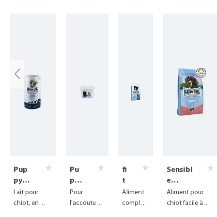
Skip product gallery
Pup
Pu
fi
Sensibl
py
pp
t
e
Milk
y
&
Puppy
Lait pour
Pour
Aliment
Aliment pour
Preb
Sta
v
-
chiot, en
l'accoutum
complet
chiot facile à
iotic
rte
it
Poulet,
substitut au
ance à la
pour
digérer avec du