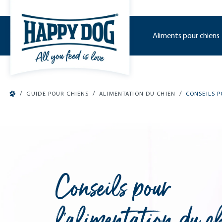
o main content
Aliments pour chiens
/
/
/
GUIDE POUR CHIENS
ALIMENTATION DU CHIEN
CONSEILS P
Conseils pour
l’alimentation du ch