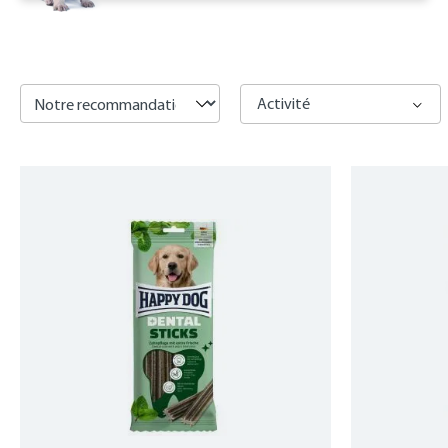
listing.filterSidebarLabel
Activité