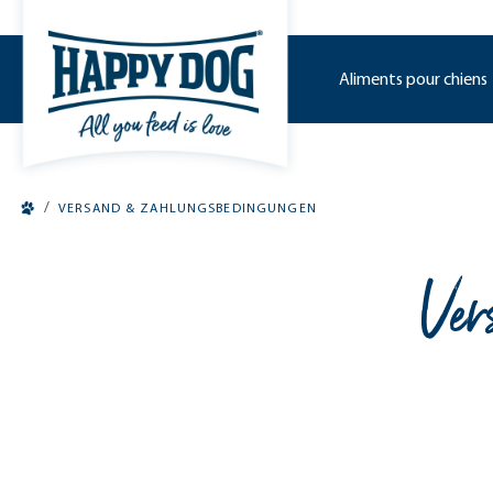
o main content
Aliments pour chiens
/
VERSAND & ZAHLUNGSBEDINGUNGEN
Ver