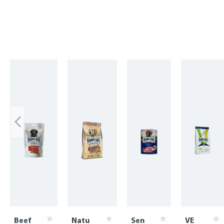
Skip product gallery
Beef
Natu
Sen
VE