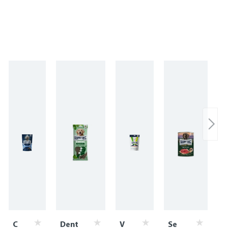
C
Dent
V
Se