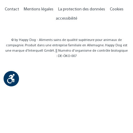
Contact
Mentions légales
La protection des données
Cookies
accessibilité
© by Happy Dog - Aliments sains de qualité supérieure pour animaux de
compagnie. Produit dans une entreprise familiale en Allemagne. Happy Dog est
une marque d'Interquell GmbH. || Numéro d'organisme de contrôle biologique
: DE-ÖKO-007
Show toolbar