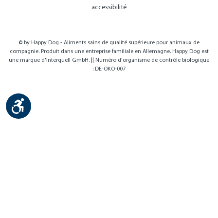
accessibilité
© by Happy Dog - Aliments sains de qualité supérieure pour animaux de
compagnie. Produit dans une entreprise familiale en Allemagne. Happy Dog est
une marque d'Interquell GmbH. || Numéro d'organisme de contrôle biologique
: DE-ÖKO-007
Show toolbar