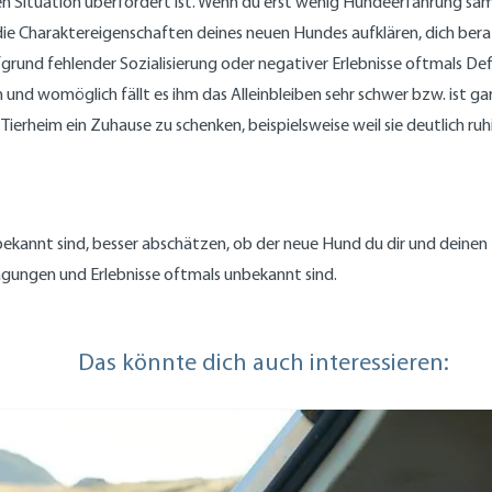
neuen Situation überfordert ist. Wenn du erst wenig Hundeerfahrung 
die Charaktereigenschaften deines neuen Hundes aufklären, dich bera
grund fehlender Sozialisierung oder negativer Erlebnisse oftmals Def
und womöglich fällt es ihm das Alleinbleiben sehr schwer bzw. ist g
erheim ein Zuhause zu schenken, beispielsweise weil sie deutlich ruhi
e bekannt sind, besser abschätzen, ob der neue Hund du dir und dei
gungen und Erlebnisse oftmals unbekannt sind.
Das könnte dich auch interessieren: