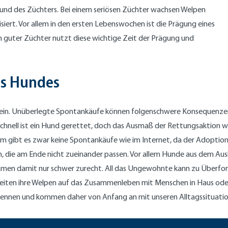
Hund des Züchters. Bei einem seriösen Züchter wachsen Welpen
siert. Vor allem in den ersten Lebenswochen ist die Prägung eines
n guter Züchter nutzt diese wichtige Zeit der Prägung und
es Hundes
t sein. Unüberlegte Spontankäufe können folgenschwere Konsequenzen
 Schnell ist ein Hund gerettet, doch das Ausmaß der Rettungsaktion 
eim gibt es zwar keine Spontankäufe wie im Internet, da der Adopti
 die am Ende nicht zueinander passen. Vor allem Hunde aus dem Ausla
mmen damit nur schwer zurecht. All das Ungewohnte kann zu Überfor
reiten ihre Welpen auf das Zusammenleben mit Menschen in Haus oder
 kennen und kommen daher von Anfang an mit unseren Alltagssituatio