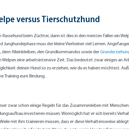
elpe versus Tierschutzhund
n Rassehund beim Züchter, dann ist dies in den meisten Fällen ein Wel
d Junghundephase muss der kleine Vierbeiner viel Lernen. Angefange
t, dem Alleinbleiben, den Grundkommandos sowie der
Grunderziehun
n Welpen eine arbeitsintensive Zeit. Das bedeutet zwar einiges an Arb
glichkeit deinen Hund so zu erziehen, wie du es haben möchtest. Au
 Training eure Bindung.
eser zwar schon einige Regeln für das Zusammenleben mit Menschen s
ndungsaufbau investieren müssen. Womöglich hat er sich bereits Verhalt
e Weile mit ihm trainieren müssen, dass er diese Verhaltensweise ableg