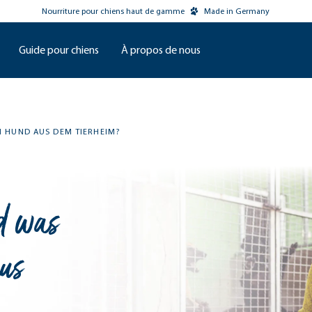
Nourriture pour chiens haut de gamme
Made in Germany
Guide pour chiens
À propos de nous
N HUND AUS DEM TIERHEIM?
d was
us