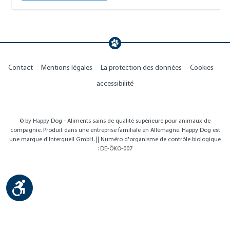
Contact
Mentions légales
La protection des données
Cookies
accessibilité
© by Happy Dog - Aliments sains de qualité supérieure pour animaux de
compagnie. Produit dans une entreprise familiale en Allemagne. Happy Dog est
une marque d'Interquell GmbH. || Numéro d'organisme de contrôle biologique
: DE-ÖKO-007
Show toolbar